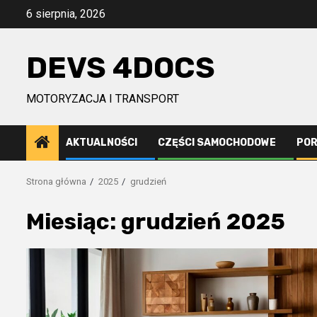
Przejdź
6 sierpnia, 2026
do
treści
DEVS 4DOCS
MOTORYZACJA I TRANSPORT
AKTUALNOŚCI
CZĘŚCI SAMOCHODOWE
PO
Strona główna
2025
grudzień
Miesiąc:
grudzień 2025