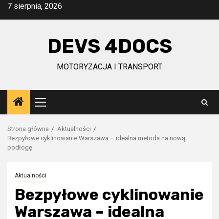
Przejdź
7 sierpnia, 2026
do
treści
DEVS 4DOCS
MOTORYZACJA I TRANSPORT
Menu
główne
Strona główna
Aktualności
Bezpyłowe cyklinowanie Warszawa – idealna metoda na nową
podłogę
Aktualności
Bezpyłowe cyklinowanie
Warszawa – idealna