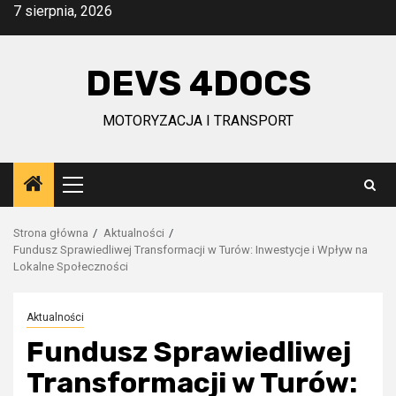
Przejdź
7 sierpnia, 2026
do
treści
DEVS 4DOCS
MOTORYZACJA I TRANSPORT
Menu
główne
Strona główna
Aktualności
Fundusz Sprawiedliwej Transformacji w Turów: Inwestycje i Wpływ na
Lokalne Społeczności
Aktualności
Fundusz Sprawiedliwej
Transformacji w Turów: