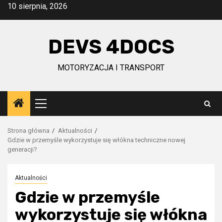
Przejdź
10 sierpnia, 2026
do
treści
DEVS 4DOCS
MOTORYZACJA I TRANSPORT
Menu
główne
Strona główna
Aktualności
Gdzie w przemyśle wykorzystuje się włókna techniczne nowej
generacji?
Aktualności
Gdzie w przemyśle
wykorzystuje się włókna