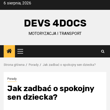
Przejdź
6 sierpnia, 2026
do
treści
DEVS 4DOCS
MOTORYZACJA I TRANSPORT
Menu
główne
Strona główna
Porady
Jak zadbać o spokojny sen dziecka?
Porady
Jak zadbać o spokojny
sen dziecka?