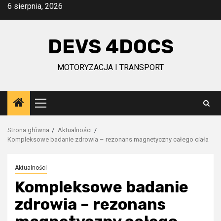
Przejdź
6 sierpnia, 2026
do
treści
DEVS 4DOCS
MOTORYZACJA I TRANSPORT
Menu
główne
Strona główna
Aktualności
Kompleksowe badanie zdrowia – rezonans magnetyczny całego ciała
Aktualności
Kompleksowe badanie
zdrowia – rezonans