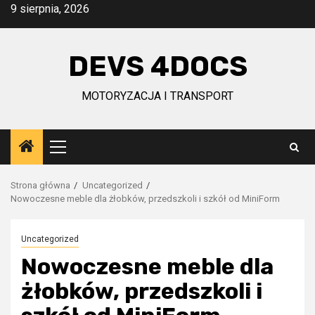
Przejdź
9 sierpnia, 2026
do
treści
DEVS 4DOCS
MOTORYZACJA I TRANSPORT
Menu
główne
Strona główna
Uncategorized
Nowoczesne meble dla żłobków, przedszkoli i szkół od MiniForm
Uncategorized
Nowoczesne meble dla
żłobków, przedszkoli i