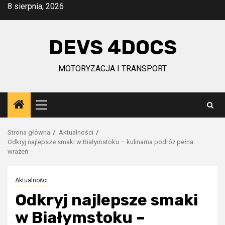
Przejdź
8 sierpnia, 2026
do
treści
DEVS 4DOCS
MOTORYZACJA I TRANSPORT
Menu
główne
Strona główna
Aktualności
Odkryj najlepsze smaki w Białymstoku – kulinarna podróż pełna
wrażeń
Aktualności
Odkryj najlepsze smaki
w Białymstoku –