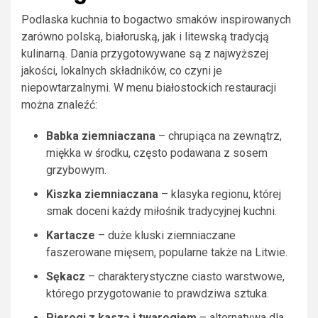
Podlaska kuchnia to bogactwo smaków inspirowanych
zarówno polską, białoruską, jak i litewską tradycją
kulinarną. Dania przygotowywane są z najwyższej
jakości, lokalnych składników, co czyni je
niepowtarzalnymi. W menu białostockich restauracji
można znaleźć:
Babka ziemniaczana
– chrupiąca na zewnątrz,
miękka w środku, często podawana z sosem
grzybowym.
Kiszka ziemniaczana
– klasyka regionu, której
smak doceni każdy miłośnik tradycyjnej kuchni.
Kartacze
– duże kluski ziemniaczane
faszerowane mięsem, popularne także na Litwie.
Sękacz
– charakterystyczne ciasto warstwowe,
którego przygotowanie to prawdziwa sztuka.
Pierogi z kaszą i twarogiem
– alternatywa dla