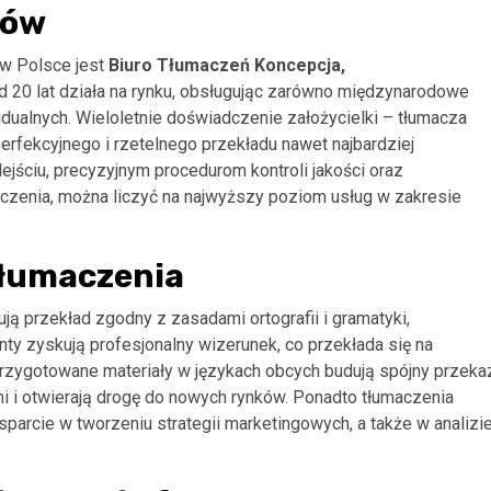
tów
w Polsce jest
Biuro Tłumaczeń Koncepcja,
ad 20 lat działa na rynku, obsługując zarówno międzynarodowe
ywidualnych. Wieloletnie doświadczenie założycielki – tłumacza
erfekcyjnego i rzetelnego przekładu nawet najbardziej
ściu, precyzyjnym procedurom kontroli jakości oraz
zenia, można liczyć na najwyższy poziom usług w zakresie
tłumaczenia
ją przekład zgodny z zasadami ortografii i gramatyki,
y zyskują profesjonalny wizerunek, co przekłada się na
rzygotowane materiały w językach obcych budują spójny przeka
mi i otwierają drogę do nowych rynków. Ponadto tłumaczenia
rcie w tworzeniu strategii marketingowych, a także w analizi