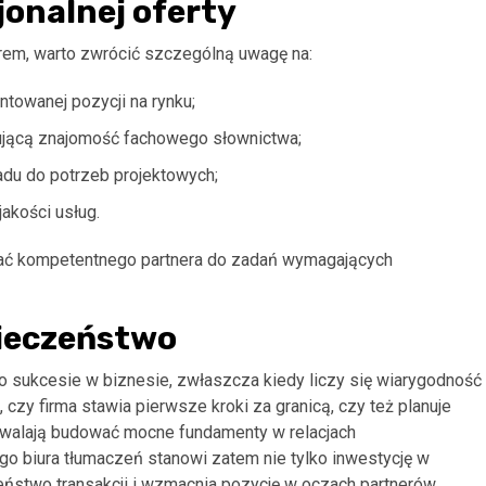
onalnej oferty
rem, warto zwrócić szczególną uwagę na:
ntowanej pozycji na rynku;
ującą znajomość fachowego słownictwa;
adu do potrzeb projektowych;
akości usług.
rać kompetentnego partnera do zadań wymagających
pieczeństwo
 sukcesie w biznesie, zwłaszcza kiedy liczy się wiarygodność
czy firma stawia pierwsze kroki za granicą, czy też planuje
zwalają budować mocne fundamenty w relacjach
 biura tłumaczeń stanowi zatem nie tylko inwestycję w
eństwo transakcji i wzmacnia pozycję w oczach partnerów