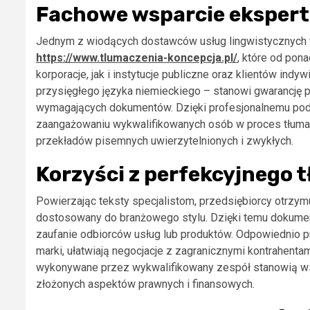
Fachowe wsparcie eksper
Jednym z wiodących dostawców usług lingwistycznych 
https://www.tlumaczenia-koncepcja.pl/
, które od pon
korporacje, jak i instytucje publiczne oraz klientów ind
przysięgłego języka niemieckiego – stanowi gwarancję p
wymagających dokumentów. Dzięki profesjonalnemu podej
zaangażowaniu wykwalifikowanych osób w proces tłumac
przekładów pisemnych uwierzytelnionych i zwykłych.
Korzyści z perfekcyjnego 
Powierzając teksty specjalistom, przedsiębiorcy otrzymu
dostosowany do branżowego stylu. Dzięki temu dokument
zaufanie odbiorców usług lub produktów. Odpowiednio p
marki, ułatwiają negocjacje z zagranicznymi kontrahenta
wykonywane przez wykwalifikowany zespół stanowią wspa
złożonych aspektów prawnych i finansowych.