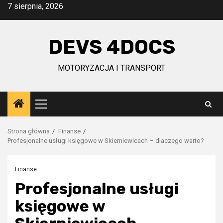
Przejdź
7 sierpnia, 2026
do
treści
DEVS 4DOCS
MOTORYZACJA I TRANSPORT
Menu
główne
Strona główna
Finanse
Profesjonalne usługi księgowe w Skierniewicach – dlaczego warto?
Finanse
Profesjonalne usługi
księgowe w