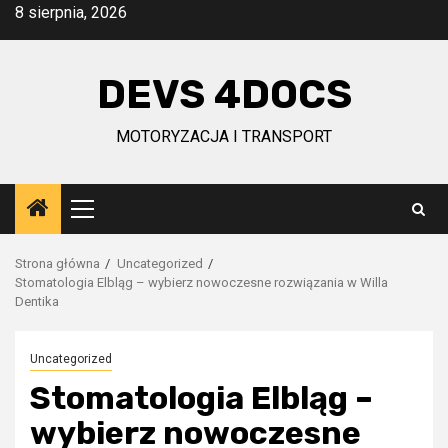
Przejdź
8 sierpnia, 2026
do
treści
DEVS 4DOCS
MOTORYZACJA I TRANSPORT
Menu
główne
Strona główna
Uncategorized
Stomatologia Elbląg – wybierz nowoczesne rozwiązania w Willa
Dentika
Uncategorized
Stomatologia Elbląg –
wybierz nowoczesne