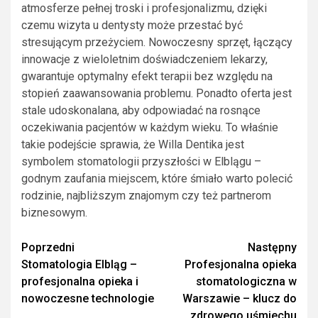
atmosferze pełnej troski i profesjonalizmu, dzięki
czemu wizyta u dentysty może przestać być
stresującym przeżyciem. Nowoczesny sprzęt, łączący
innowacje z wieloletnim doświadczeniem lekarzy,
gwarantuje optymalny efekt terapii bez względu na
stopień zaawansowania problemu. Ponadto oferta jest
stale udoskonalana, aby odpowiadać na rosnące
oczekiwania pacjentów w każdym wieku. To właśnie
takie podejście sprawia, że Willa Dentika jest
symbolem stomatologii przyszłości w Elblągu –
godnym zaufania miejscem, które śmiało warto polecić
rodzinie, najbliższym znajomym czy też partnerom
biznesowym.
Zobacz
Poprzedni
Następny
Stomatologia Elbląg –
Profesjonalna opieka
wpisy
profesjonalna opieka i
stomatologiczna w
nowoczesne technologie
Warszawie – klucz do
zdrowego uśmiechu