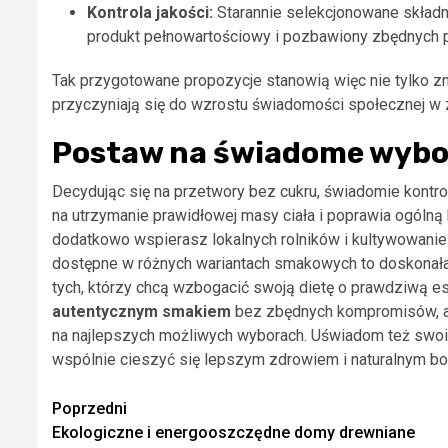
Kontrola jakości:
Starannie selekcjonowane składnik
produkt pełnowartościowy i pozbawiony zbędnych 
Tak przygotowane propozycje stanowią więc nie tylko zn
przyczyniają się do wzrostu świadomości społecznej w 
Postaw na świadome wybo
Decydując się na przetwory bez cukru, świadomie kontro
na utrzymanie prawidłowej masy ciała i poprawia ogólną
dodatkowo wspierasz lokalnych rolników i kultywowanie
dostępne w różnych wariantach smakowych to doskonała o
tych, którzy chcą wzbogacić swoją dietę o prawdziwą es
autentycznym smakiem
bez zbędnych kompromisów, a 
na najlepszych możliwych wyborach. Uświadom też swoim
wspólnie cieszyć się lepszym zdrowiem i naturalnym 
Zobacz
Poprzedni
Ekologiczne i energooszczędne domy drewniane
wpisy