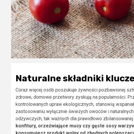
Naturalne składniki klucz
Coraz więcej osób poszukuje żywności pozbawionej sztuc
zdrowe, domowe przetwory zyskują na popularności. Pr
kontrolowanych upraw ekologicznych, stanowią wspaniał
zastosowaniu wyłącznie świeżych owoców i naturalnych p
odżywczych, tak ważnych dla prawidłowo zbilansowanej 
konfitury, orzeźwiające musy czy gęste sosy warzy
konsumujesz produkt wolny od zbędnych polepszacz