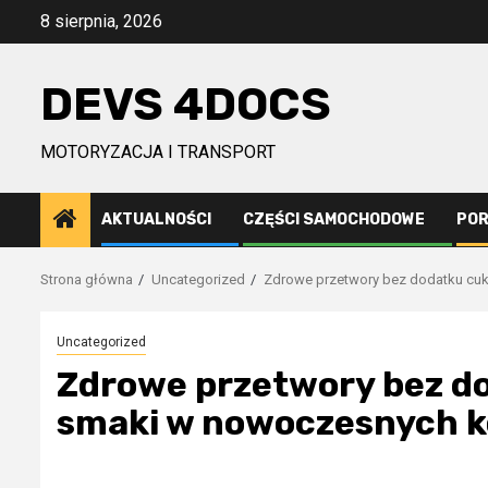
Przejdź
8 sierpnia, 2026
do
treści
DEVS 4DOCS
MOTORYZACJA I TRANSPORT
AKTUALNOŚCI
CZĘŚCI SAMOCHODOWE
PO
Strona główna
Uncategorized
Zdrowe przetwory bez dodatku cu
Uncategorized
Zdrowe przetwory bez do
smaki w nowoczesnych 