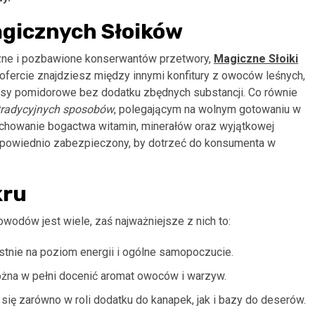
gicznych Słoików
zne i pozbawione konserwantów przetwory,
Magiczne Słoiki
fercie znajdziesz między innymi konfitury z owoców leśnych,
sy pomidorowe bez dodatku zbędnych substancji. Co równie
 tradycyjnych sposobów
, polegającym na wolnym gotowaniu w
zachowanie bogactwa witamin, minerałów oraz wyjątkowej
 odpowiednio zabezpieczony, by dotrzeć do konsumenta w
kru
odów jest wiele, zaś najważniejsze z nich to:
tnie na poziom energii i ogólne samopoczucie.
na w pełni docenić aromat owoców i warzyw.
 zarówno w roli dodatku do kanapek, jak i bazy do deserów.