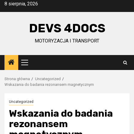
Przejdź
8 sierpnia, 2026
do
treści
DEVS 4DOCS
MOTORYZACJA I TRANSPORT
Menu
główne
Strona główna
Uncategorized
Wskazania do badania rezonansem magnetycznym
Uncategorized
Wskazania do badania
rezonansem