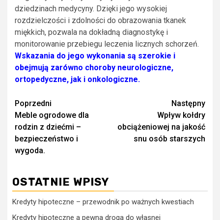
dziedzinach medycyny. Dzięki jego wysokiej
rozdzielczości i zdolności do obrazowania tkanek
miękkich, pozwala na dokładną diagnostykę i
monitorowanie przebiegu leczenia licznych schorzeń.
Wskazania do jego wykonania są szerokie i
obejmują zarówno choroby neurologiczne,
ortopedyczne, jak i onkologiczne.
Zobacz
Poprzedni
Następny
Meble ogrodowe dla
Wpływ kołdry
wpisy
rodzin z dziećmi –
obciążeniowej na jakość
bezpieczeństwo i
snu osób starszych
wygoda.
OSTATNIE WPISY
Kredyty hipoteczne – przewodnik po ważnych kwestiach
Kredyty hipoteczne a pewna droga do własnej