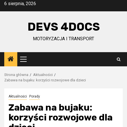
Przejdź
6 sierpnia, 2026
do
treści
DEVS 4DOCS
MOTORYZACJA I TRANSPORT
Menu
główne
Strona główna
Aktualności
Zabawa na bujaku: korzyści rozwojowe dla dzieci
Aktualności
Porady
Zabawa na bujaku:
korzyści rozwojowe dla