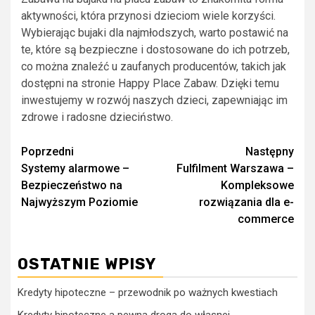
aktywności, która przynosi dzieciom wiele korzyści.
Wybierając bujaki dla najmłodszych, warto postawić na
te, które są bezpieczne i dostosowane do ich potrzeb,
co można znaleźć u zaufanych producentów, takich jak
dostępni na stronie Happy Place Zabaw. Dzięki temu
inwestujemy w rozwój naszych dzieci, zapewniając im
zdrowe i radosne dzieciństwo.
Zobacz
Poprzedni
Następny
Systemy alarmowe –
Fulfilment Warszawa –
wpisy
Bezpieczeństwo na
Kompleksowe
Najwyższym Poziomie
rozwiązania dla e-
commerce
OSTATNIE WPISY
Kredyty hipoteczne – przewodnik po ważnych kwestiach
Kredyty hipoteczne a pewna droga do własnej