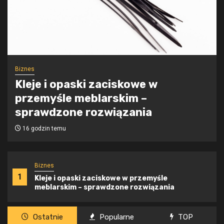
Biznes
Skuteczne sposoby na
wykorzystanie profesjonalnych
klejów i opasek zaciskowych
16 godzin temu
Biznes
1
Kleje i opaski zaciskowe w przemyśle
meblarskim – sprawdzone rozwiązania
Ostatnie
Popularne
TOP