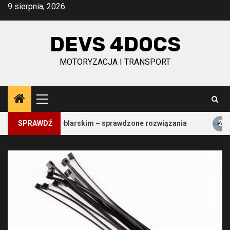
Przejdź
9 sierpnia, 2026
do
treści
DEVS 4DOCS
MOTORYZACJA I TRANSPORT
Menu
główne
2
yśle meblarskim – sprawdzone rozwiązania
SPRAWDŹ
Skuteczne s