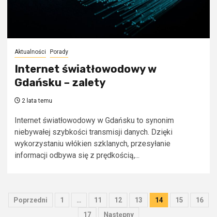
Aktualności
Porady
Internet światłowodowy w
Gdańsku – zalety
2 lata temu
Internet światłowodowy w Gdańsku to synonim
niebywałej szybkości transmisji danych. Dzięki
wykorzystaniu włókien szklanych, przesyłanie
informacji odbywa się z prędkością,...
Stronicowanie
Poprzedni
1
…
11
12
13
14
15
16
wpisów
17
Następny